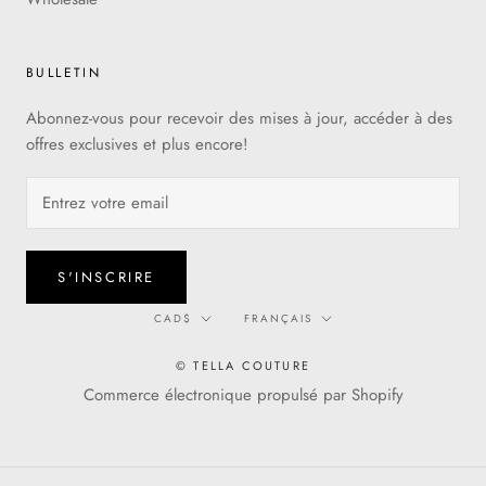
BULLETIN
Abonnez-vous pour recevoir des mises à jour, accéder à des
offres exclusives et plus encore!
S'INSCRIRE
Devise
Langue
CAD$
FRANÇAIS
© TELLA COUTURE
Commerce électronique propulsé par Shopify