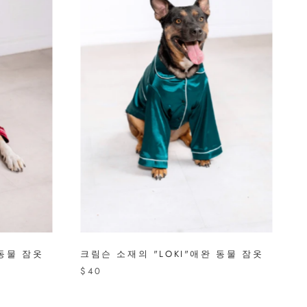
 동물 잠옷
크림슨 소재의 "LOKI"애완 동물 잠옷
$40