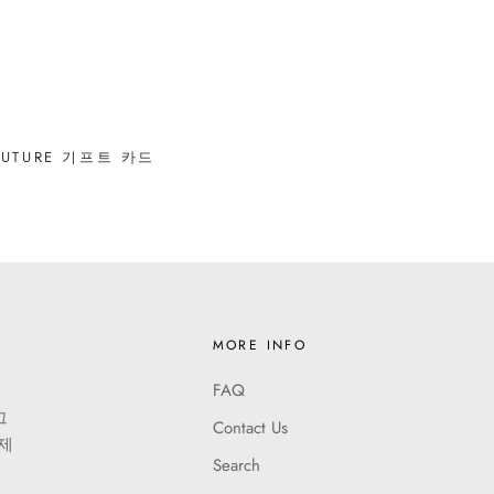
OUTURE 기프트 카드
MORE INFO
FAQ
그
Contact Us
 제
Search