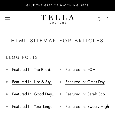
컨
GIVE THE GIFT OF MATCHING SETS
텐
츠
로
건
너
뛰
HTML SITEMAP FOR ARTICLES
기
BLOG POSTS
Featured In: The Rhode Show
Featured In: KOA
Featured In: Life & Style Mag
Featured In: Great Day KC
Featured In: Good Day New York | Fox 5 NY
Featured In: Sarah Scoop
Featured In: Your Tango
Featured In: Sweety High