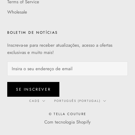
Terms of Service
Wholesale
BOLETIM DE NOTÍCIAS
Inscreva-se para receber atualizações, acesso a ofertas
exclusivas e muito mais!
SE INSCREVER
Moeda
Língua
CAD$
PORTUGUÊS (PORTUGAL)
© TELLA COUTURE
Com tecnologia Shopify