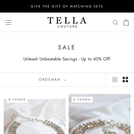
Ir
GIVE THE GIFT OF MATCHING SETS
para
o
conteúdo
SALE
Unleash Unbeatable Savings - Up to 40% Off!
ORDENAR
À VENDA
À VENDA