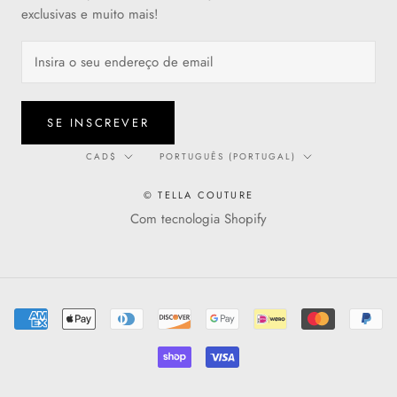
exclusivas e muito mais!
SE INSCREVER
Moeda
Língua
CAD$
PORTUGUÊS (PORTUGAL)
© TELLA COUTURE
Com tecnologia Shopify